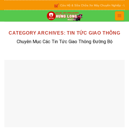
Skip
Cứu Hộ & Sữa Chữa Xe Máy Chuyên Nghiệp - Uy Tín - 
to
content
CATEGORY ARCHIVES:
TIN TỨC GIAO THÔNG
Chuyên Mục Các Tin Tức Giao Thông Đường Bộ