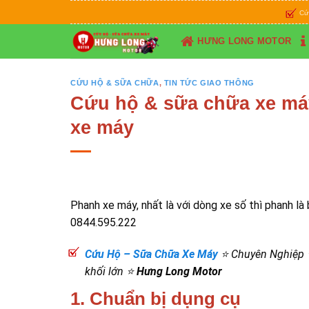
Skip
Cứu Hộ & S
to
content
HƯNG LONG MOTOR
CỨU HỘ & SỮA CHỮA
,
TIN TỨC GIAO THÔNG
Cứu hộ & sữa chữa xe má
xe máy
Phanh xe máy, nhất là với dòng xe số thì phanh là
0844.595.222
Cứu Hộ – Sữa Chữa Xe Máy
⭐ Chuyên Nghiệp ⭐ 
khối lớn ⭐
Hưng Long Motor
1. Chuẩn bị dụng cụ