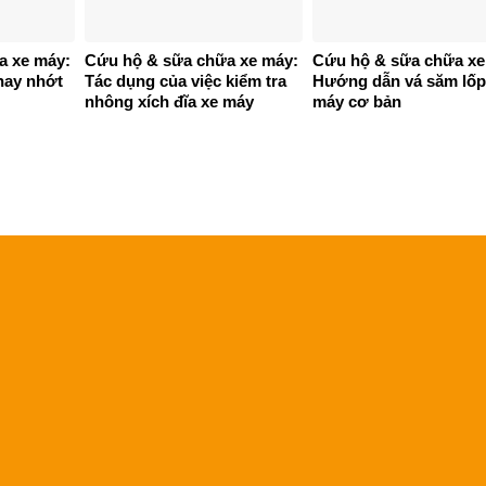
a xe máy:
Cứu hộ & sữa chữa xe máy:
Cứu hộ & sữa chữa xe
hay nhớt
Tác dụng của việc kiểm tra
Hướng dẫn vá săm lốp
nhông xích đĩa xe máy
máy cơ bản