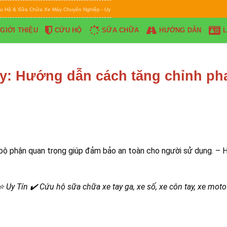
ữa Chữa Xe Máy Chuyên Nghiệp - Uy Tín - Ân Cần - Chu Đáo * Hotline: 0844.595.222 Phục v
GIỚI THIỆU
CỨU HỘ
SỮA CHỮA
HƯỚNG DẪN
L
y: Hướng dẫn cách tăng chỉnh ph
 bộ phận quan trọng giúp đảm bảo an toàn cho người sử dụng. – H
Uy Tín ✔️ Cứu hộ sữa chữa xe tay ga, xe số, xe côn tay, xe mot