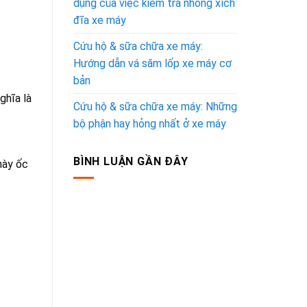
dụng của việc kiểm tra nhông xích
đĩa xe máy
Cứu hộ & sữa chữa xe máy:
Hướng dẫn vá săm lốp xe máy cơ
bản
ghĩa là
Cứu hộ & sữa chữa xe máy: Những
bộ phận hay hỏng nhất ở xe máy
BÌNH LUẬN GẦN ĐÂY
này ốc