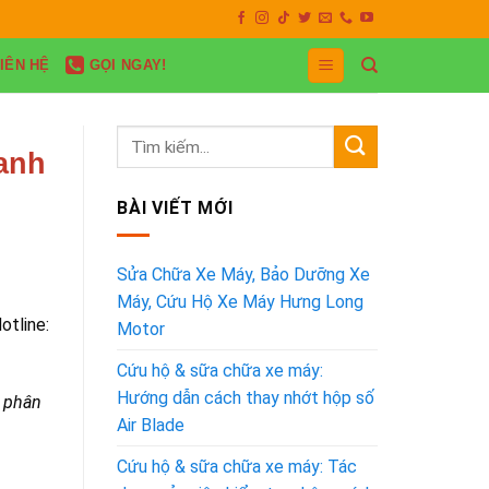
ụ 24/7
IÊN HỆ
GỌI NGAY!
anh
BÀI VIẾT MỚI
Sửa Chữa Xe Máy, Bảo Dưỡng Xe
Máy, Cứu Hộ Xe Máy Hưng Long
otline:
Motor
Cứu hộ & sữa chữa xe máy:
Hướng dẫn cách thay nhớt hộp số
o phân
Air Blade
Cứu hộ & sữa chữa xe máy: Tác