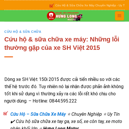
Skip
Cứu Hộ & Sữa Chữa Xe Máy Chuyên Nghiệp - Uy Tín - Ân Cầ
to
content
CỨU HỘ & SỮA CHỮA
Cứu hộ & sữa chữa xe máy: Những lỗi
thường gặp của xe SH Việt 2015
Dòng xe SH Việt 150i 2015 được cải tiến nhiều so với các
thế hệ trước đó. Tuy nhiên nó lại nhận được phản ảnh không
tốt khi sử dụng vì thường xảy ra các lỗi rất khó chịu cho
người dùng. – Hotline: 0844.595.222
Cứu Hộ – Sữa Chữa Xe Máy
⭐ Chuyên Nghiệp ⭐ Uy Tín
✔️ Cứu hộ sữa chữa xe tay ga, xe số, xe côn tay, xe moto
phân khối lớn ⭐
Hưng Long Motor