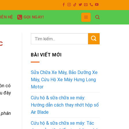
ụ 24/7
IÊN HỆ
GỌI NGAY!
c
BÀI VIẾT MỚI
Sửa Chữa Xe Máy, Bảo Dưỡng Xe
Máy, Cứu Hộ Xe Máy Hưng Long
còn có
Motor
au đây
Cứu hộ & sữa chữa xe máy:
Hướng dẫn cách thay nhớt hộp số
Air Blade
o phân
Cứu hộ & sữa chữa xe máy: Tác