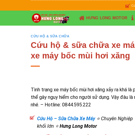
Skip
Cứu Hộ & S
to
content
HƯNG LONG MOTOR
CỨU HỘ & SỮA CHỮA
Cứu hộ & sữa chữa xe má
xe máy bốc mùi hơi xăng
Tình trạng xe máy bốc mùi hơi xăng xảy ra khá là 
thể gây nguy hiểm cho người sử dụng. Vậy đâu là n
nhé. – Hotline: 0844.595.222
Cứu Hộ – Sữa Chữa Xe Máy
⭐ Chuyên Nghiệp ⭐ 
khối lớn ⭐
Hưng Long Motor