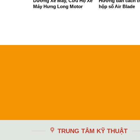
Dưỡng Xe Máy, Cứu Hộ Xe
Hướng dẫn cách t
Máy Hưng Long Motor
hộp số Air Blade
TRUNG TÂM KỸ THUẬT