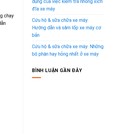
dụng của việc kiểm tra nhông xích
đĩa xe máy
ng chạy
Cứu hộ & sữa chữa xe máy:
dẫn
Hướng dẫn vá săm lốp xe máy cơ
bản
Cứu hộ & sữa chữa xe máy: Những
bộ phận hay hỏng nhất ở xe máy
BÌNH LUẬN GẦN ĐÂY