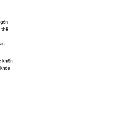
ngón
 thể
ín,
c khiến
 khỏe