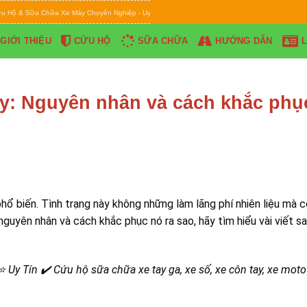
ữa Chữa Xe Máy Chuyên Nghiệp - Uy Tín - Ân Cần - Chu Đáo * Hotline: 0844.595.222 Phục v
GIỚI THIỆU
CỨU HỘ
SỮA CHỮA
HƯỚNG DẪN
L
y: Nguyên nhân và cách khắc phụ
phổ biến. Tình trạng này không những làm lãng phí nhiên liệu mà 
guyên nhân và cách khắc phục nó ra sao, hãy tìm hiểu vài viết s
Uy Tín ✔️ Cứu hộ sữa chữa xe tay ga, xe số, xe côn tay, xe mot