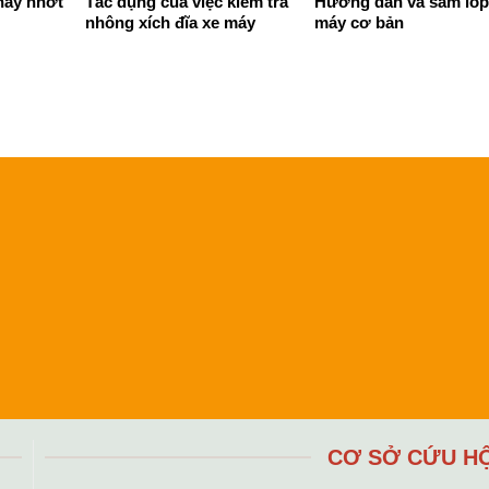
hay nhớt
Tác dụng của việc kiểm tra
Hướng dẫn vá săm lốp
nhông xích đĩa xe máy
máy cơ bản
CƠ SỞ CỨU H